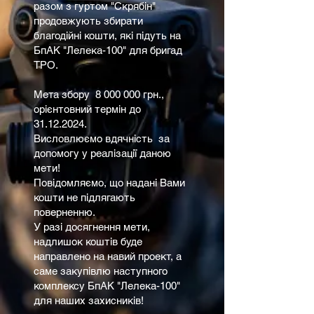
разом з гуртом "Скрябін"
продовжують збирати
благодійні кошти, які підуть на
БпАК "Лелека-100" для бригад
ТРО.
Мета збору
8 000 000
грн.,
орієнтовний термін до
31.12.2024
.
Висловлюємо вдячність за
допомогу у реалізації даною
мети!
Повідомляємо, що надані Вами
кошти не підлягають
поверненню.
У разі досягнення мети,
надлишок коштів буде
направлено на навий проект, а
саме закупівлю наступного
комплексу БпАК "Лелека-100"
для наших захисників!