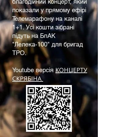
благодійний концерт, який
показали у прямому ефірі
Телемарафону на каналі
1+1. Усі кошти зібрані
підуть на БпАК
"Лелека-100" для бригад
ТРО.
КОНЦЕРТУ
Youtube версія
СКРЯБІНА