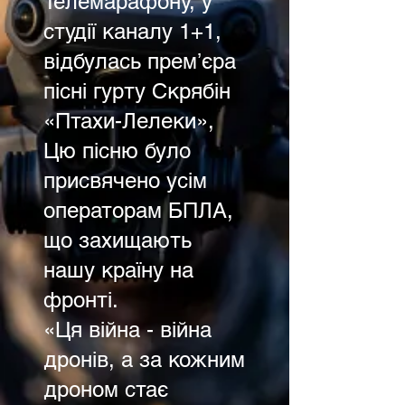
Телемарафону, у
студії каналу 1+1,
відбулась премʼєра
пісні гурту Скрябін
«Птахи-Лелеки»,
Цю пісню було
присвячено усім
операторам БПЛА,
що захищають
нашу країну на
фронті.
«Ця війна - війна
дронів, а за кожним
дроном стає