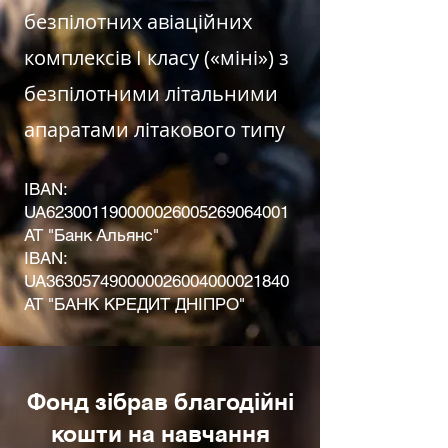
безпілотних авіаційних
комплексів І класу («міні») з
безпілотними літальними
апаратами літакового типу
IBAN:
UA623001190000026005269064001
АТ "Банк Альянс"
IBAN:
UA363057490000026004000021840
АТ "БАНК КРЕДИТ ДНІПРО"
Фонд зібрав благодійні
кошти на навчання