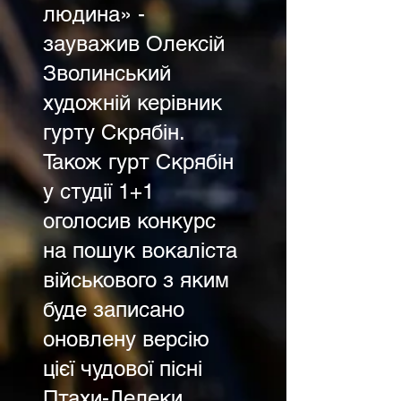
людина» -
зауважив Олексій
Зволинський
художній керівник
гурту Скрябін.
Також гурт Скрябін
у студії 1+1
оголосив конкурс
на пошук вокаліста
військового з яким
буде записано
оновлену версію
цієї чудової пісні
Птахи-Лелеки.