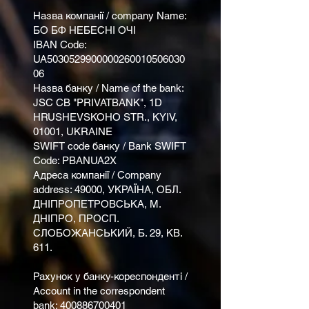
Назва компанії / company Name:
БО БФ НЕБЕСНІ ОЧІ
IBAN Code:
UA5030529900000260010506030
06
Назва банку / Name of the bank:
JSC CB "PRIVATBANK", 1D
HRUSHEVSKOHO STR., KYIV,
01001, UKRAINE
SWIFT code банку / Bank SWIFT
Code: PBANUA2X
Адреса компанії / Company
address: 49000, УКРАЇНА, ОБЛ.
ДНІПРОПЕТРОВСЬКА, М.
ДНІПРО, ПРОСП.
СЛОБОЖАНСЬКИЙ, Б. 29, КВ.
611.
Рахунок у банку-кореспонденті /
Account in the correspondent
bank:
400886700401