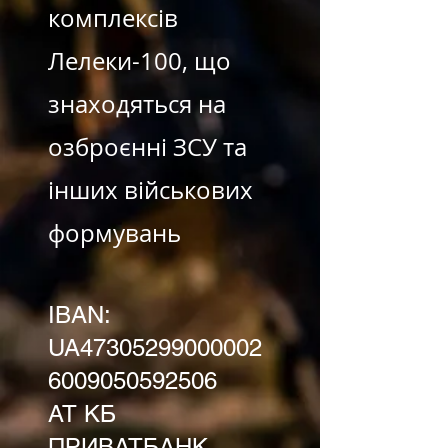
комплексів
Лелеки-100, що
знаходяться на
озброєнні ЗСУ та
інших військових
формувань
IBAN:
UA47305299000002
6009050592506
АТ КБ
ПРИВАТБАНК​