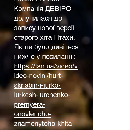
Компанія ДЕВІРО
долучилася до
запису нової версії
старого хіта Птахи.
Як це було дивіться
нижче у посиланні:
https://tsn.ua/video/v
ideo-novini/hurt-
skriabin-i-iurko-
iurkesh-iurchenko-
premyera-
onovlenoho-
znamenytoho-khita-