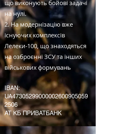
що виконують бойові задачі
на нулі.
2. На модернізацію вже
існуючих комплексів
Лелеки-100, що знаходяться
на озброєнні ЗСУ та інших
військових формувань
IBAN:
UA47305299000002600905059
2506
АТ КБ ПРИВАТБАНК​