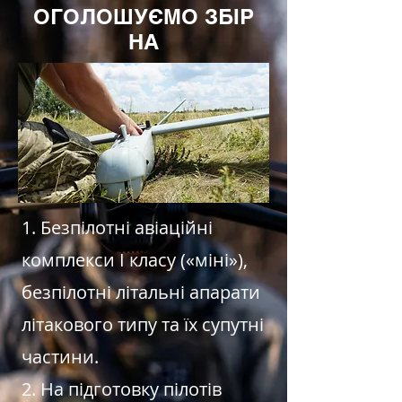
ОГОЛОШУЄМО ЗБІР
НА
1. Безпілотні авіаційні
комплекси І класу («міні»),
безпілотні літальні апарати
літакового типу та їх супутні
частини.
2. На підготовку пілотів